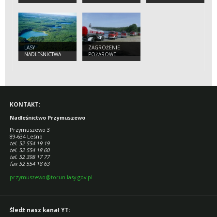
LASCE
DREWNA
LASY
ZAGROŻENIE
NADLEŚNICTWA
POŻAROWE
KONTAKT:
Nadleśnictwo Przymuszewo
Przymuszewo 3
89-634 Leśno
tel. 52 554 19 19
tel. 52 554 18 60
tel. 52 398 17 77
fax 52 554 18 63
przymuszewo@torun.lasy.gov.pl
Śledź nasz kanał YT: