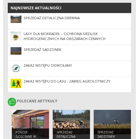
NAJNOWSZE AKTUALNOŚCI
NAJNOWSZE AKTUALNOŚCI
SPRZEDAŻ DETALICZNA DREWNA
LASY DLA MOKRADEŁ – OCHRONA SIEDLISK
HYDROGENICZNYCH NA OBSZARACH CENNYCH
PRZYRODNICZO
SPRZEDAŻ SADZONEK
ZAKAZ WSTĘPU ODWOŁANY
ZAKAZ WSTĘPU DO LASU - ZABIEG AGROLOTNICZY
POLECANE ARTYKUŁY
POLECANE ARTYKUŁY
POKOJE
SPRZEDAŻ
SPRZEDAŻ
GOŚCINNE W
DETALICZNA
SADZONEK