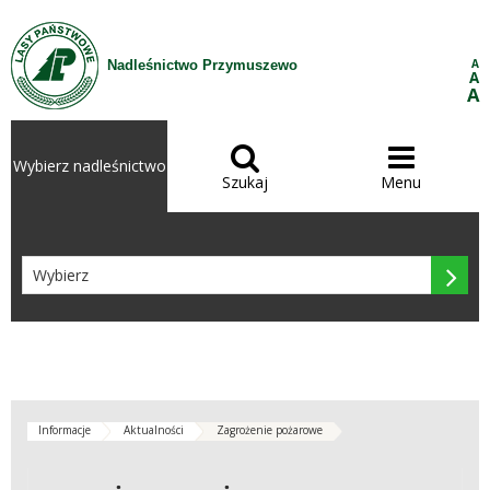
Przejdź do treści
A
Nadleśnictwo Przymuszewo
A
A


Wybierz nadleśnictwo
Szukaj
Menu

Informacje
Aktualności
Zagrożenie pożarowe