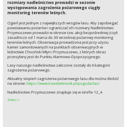
rozmiary nadleśnictwo prowadzi w sezonie
występowania zagrożenia pożarowego ciągły
monitoring terenów leśnych.
Ogień jest jednym z największych wrogów lasu. Aby zapobiegać
powstawaniu pożarów i ograniczać ich rozmiary Nadleśnictwo
Przymuszewo prowadzi w okresie tzw. akcji bezpośredniej (czyli
zasadniczo od 1 marca do 30 września) pożarowy monitoring
terenów leśnych. Obserwacja prowadzona jest przy użyciu
kamer zamontowanych na punktach obserwacyjnych w
leśnictwie Chociński Młyn i Przymuszewo, z których obraz
przesyłany jest do Punktu Alarmowo-Dyspozycyjnego.
Lasy naszego nadleśnictwa zaliczone zostały do II kategorii
zagrożenia pożarowego.
Aktualny stopień zagrożenia pożarowego lasu dla można śledzić
na stronie:
https://www.traxelektronik.pl/pogoda/las/
Nadleśnictwo Przymuszewo znajduje się w strefie 12_A
Zobacz »