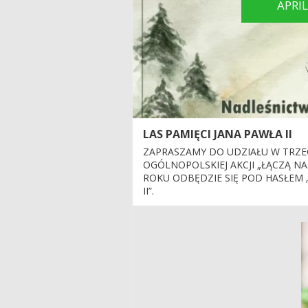
APRI
LAS PAMIĘCI JANA PAWŁA II
ZAPRASZAMY DO UDZIAŁU W TRZECI
OGÓLNOPOLSKIEJ AKCJI „ŁĄCZĄ N
ROKU ODBĘDZIE SIĘ POD HASŁEM 
II”.