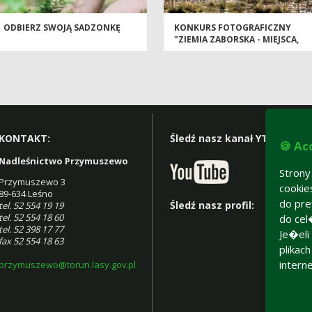
ODBIERZ SWOJĄ SADZONKĘ
KONKURS FOTOGRAFICZNY
"ZIEMIA ZABORSKA - MIEJSCA,
ZDARZENIA, LUDZIE DAWNIEJ I
DZIŚ"
KONTAKT:
Śledź nasz kanał YT:
🍪 Ac
Nadleśnictwo Przymuszewo
Stron
Przymuszewo 3
cooki
89-634 Leśno
do pre
Śledź nasz profil:
tel. 52 554 19 19
tel. 52 554 18 60
do cel
tel. 52 398 17 77
Je�eli
fax 52 554 18 63
plikac
intern
przymuszewo@torun.lasy.gov.pl