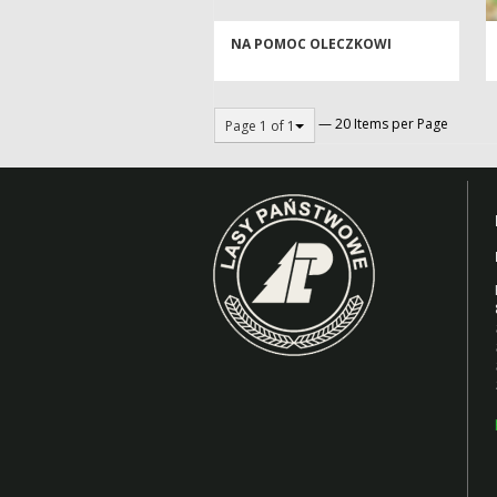
NA POMOC OLECZKOWI
— 20 Items per Page
Page 1 of 1