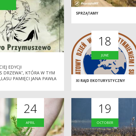
L
SPRZĄTAMY
18
JUNE
EJ EDYCJI
AS DRZEWA”, KTÓRA W TYM
„LASU PAMIĘCI JANA PAWŁA
XI RAJD EKOTURYSTYCZNY
24
19
APRIL
OCTOBER