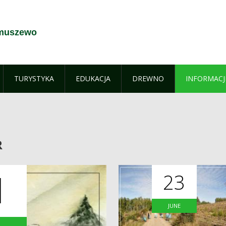
ymuszewo
TURYSTYKA
EDUKACJA
DREWNO
INFORMACJ
R
R
1
23
JUNE