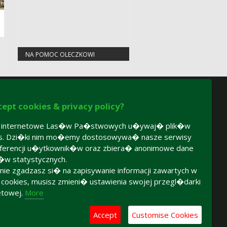
NA POMOC OLECZKOWI
cept cookies & privacy policy?
y internetowe Las�w Pa�stwowych u�ywaj� plik�w
es. Dzi�ki nim mo�emy dostosowywa� nasze serwisy
ferencji u�ytkownik�w oraz zbiera� anonimowe dane
�w statystycznych.
 nie zgadzasz si� na zapisywanie informacji zawartych w
h cookies, musisz zmieni� ustawienia swojej przegl�darki
etowej.
More
®
Certyfikat FSC
Certyfikat PEFC
Accept
Customise Cookies