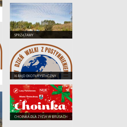
SPRZĄTAMY
XI RAJD EKOTURYSTYCZNY
CHOINKA DLA ŻYCIA W BRUSACH