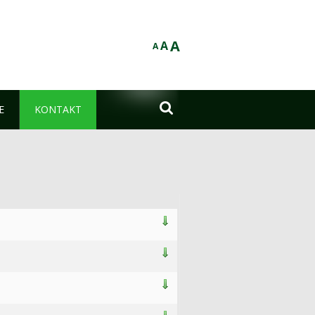
A
A
A

E
KONTAKT